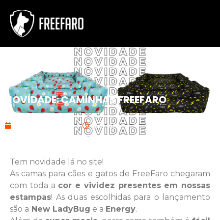
NOVIDADE: CAMINHAS FREEFARO
março 26, 2020
3:51 pm
Tem novidade lá no site!
As camas para cães e gatos de FreeFaro chegaram
com toda a
cor e vividez presentes em nossas
estampas
! As duas escolhidas para o lançamento
são a
New LadyBug
e a
Energy
.