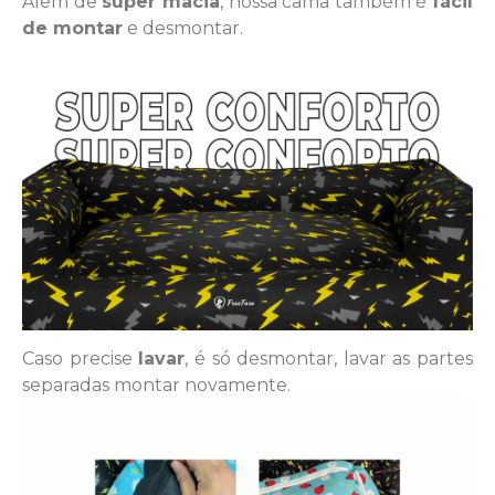
Além de
super macia
, nossa cama também é
fácil
de montar
e desmontar.
Caso precise
lavar
, é só desmontar, lavar as partes
separadas montar novamente.