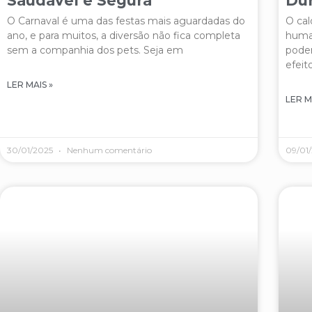
Saudável e Segura
Dur
O Carnaval é uma das festas mais aguardadas do
O cal
ano, e para muitos, a diversão não fica completa
huma
sem a companhia dos pets. Seja em
podem
efeit
LER MAIS »
LER M
30/01/2025
Nenhum comentário
09/01