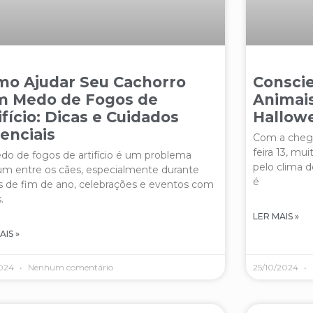
o Ajudar Seu Cachorro
Conscie
m Medo de Fogos de
Animais
ifício: Dicas e Cuidados
Hallowe
enciais
Com a chega
feira 13, mu
o de fogos de artifício é um problema
pelo clima d
m entre os cães, especialmente durante
é
s de fim de ano, celebrações e eventos com
.
LER MAIS »
AIS »
2024
Nenhum comentário
25/10/2024