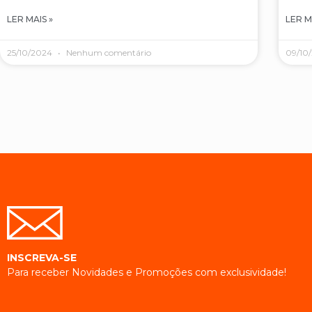
LER MAIS »
LER M
25/10/2024
Nenhum comentário
09/10
INSCREVA-SE
Para receber Novidades e Promoções com exclusividade!