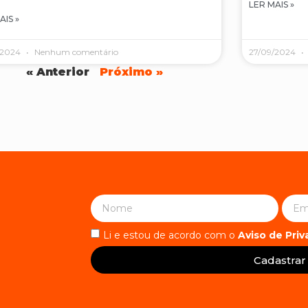
LER MAIS »
AIS »
/2024
Nenhum comentário
27/09/2024
« Anterior
Próximo »
Li e estou de acordo com o
Aviso de Pri
Cadastrar