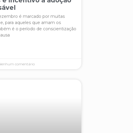
 e incentivo a adoção
sável
ezembro é marcado por muitas
 e, para aqueles que amam os
mbém é o período de conscientização
causa
enhum comentário