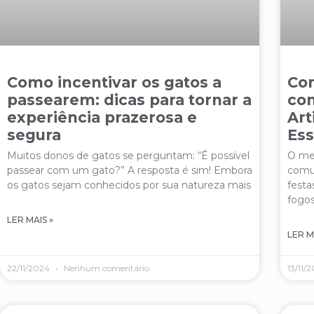
Como incentivar os gatos a
Com
passearem: dicas para tornar a
co
experiência prazerosa e
Art
segura
Ess
Muitos donos de gatos se perguntam: “É possível
O med
passear com um gato?” A resposta é sim! Embora
comu
os gatos sejam conhecidos por sua natureza mais
festa
fogos
LER MAIS »
LER M
22/11/2024
Nenhum comentário
13/11/