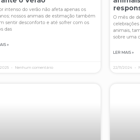
ante o Verão
animais
respon
or intenso do verão não afeta apenas os
nos; nossos animais de estimação também
O mês de d
 sentir desconforto e até sofrer com os
celebrações
os das
animais, ta
sobre uma 
AIS »
LER MAIS »
/2025
Nenhum comentário
22/11/2024
N