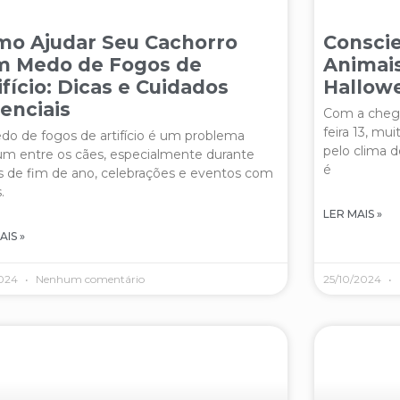
o Ajudar Seu Cachorro
Conscie
m Medo de Fogos de
Animais
ifício: Dicas e Cuidados
Hallowe
enciais
Com a chega
feira 13, mu
o de fogos de artifício é um problema
pelo clima d
m entre os cães, especialmente durante
é
s de fim de ano, celebrações e eventos com
.
LER MAIS »
AIS »
2024
Nenhum comentário
25/10/2024