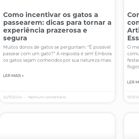
Como incentivar os gatos a
Com
passearem: dicas para tornar a
co
experiência prazerosa e
Art
segura
Ess
Muitos donos de gatos se perguntam: “É possível
O med
passear com um gato?” A resposta é sim! Embora
comu
os gatos sejam conhecidos por sua natureza mais
festa
fogos
LER MAIS »
LER M
22/11/2024
Nenhum comentário
13/11/