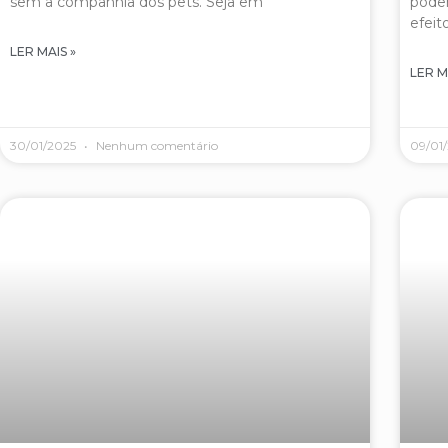
sem a companhia dos pets. Seja em
podem
efeit
LER MAIS »
LER M
30/01/2025
Nenhum comentário
09/01