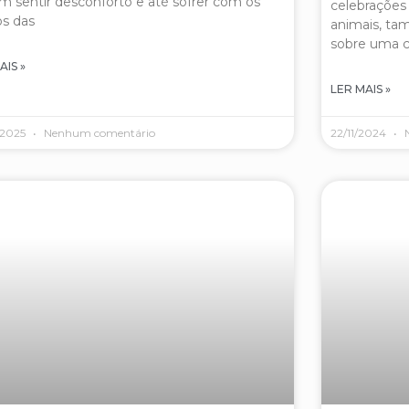
 sentir desconforto e até sofrer com os
celebrações
os das
animais, ta
sobre uma 
AIS »
LER MAIS »
/2025
Nenhum comentário
22/11/2024
N