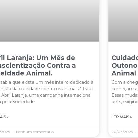
il Laranja: Um Mês de
Cuidad
scientização Contra a
Outono
eldade Animal.
Animal
sabia que existe um mês inteiro dedicado à
Com a chega
nção da crueldade contra os animais? Trata-
começam a ca
 Abril Laranja, uma campanha internacional
Essas muda
a pela Sociedade
pets, exigin
AIS »
LER MAIS »
/2025
Nenhum comentário
20/03/2025