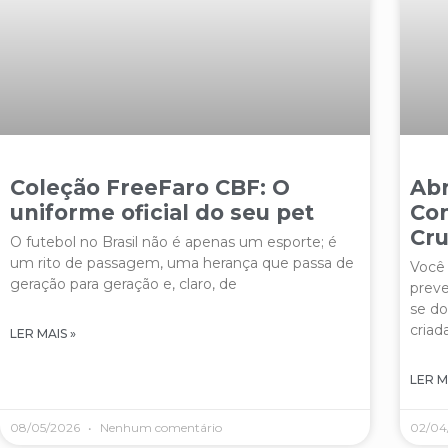
Coleção FreeFaro CBF: O
Abr
uniforme oficial do seu pet
Con
Cru
O futebol no Brasil não é apenas um esporte; é
um rito de passagem, uma herança que passa de
Você 
geração para geração e, claro, de
preve
se do
criad
LER MAIS »
LER M
08/05/2026
Nenhum comentário
02/04