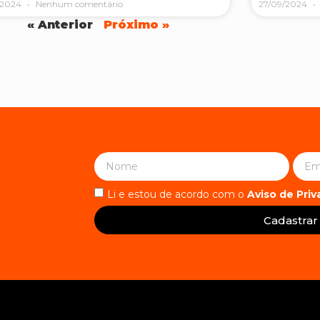
/2024
Nenhum comentário
27/09/2024
« Anterior
Próximo »
Li e estou de acordo com o
Aviso de Pri
Cadastrar