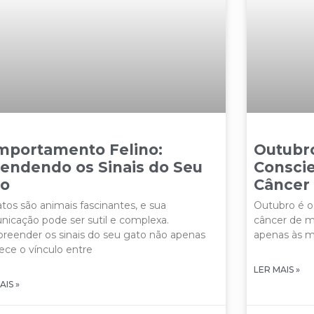
mportamento Felino:
Outubr
endendo os Sinais do Seu
Conscie
to
Câncer
tos são animais fascinantes, e sua
Outubro é o
icação pode ser sutil e complexa.
câncer de m
eender os sinais do seu gato não apenas
apenas às m
lece o vínculo entre
LER MAIS »
AIS »