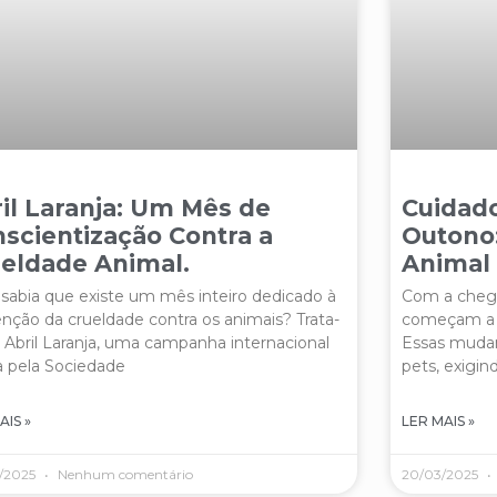
il Laranja: Um Mês de
Cuidad
scientização Contra a
Outono
eldade Animal.
Animal
sabia que existe um mês inteiro dedicado à
Com a chega
nção da crueldade contra os animais? Trata-
começam a ca
 Abril Laranja, uma campanha internacional
Essas muda
a pela Sociedade
pets, exigin
AIS »
LER MAIS »
/2025
Nenhum comentário
20/03/2025