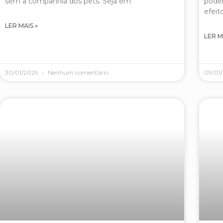
sem a companhia dos pets. Seja em
podem
efeit
LER MAIS »
LER M
30/01/2025
Nenhum comentário
09/01