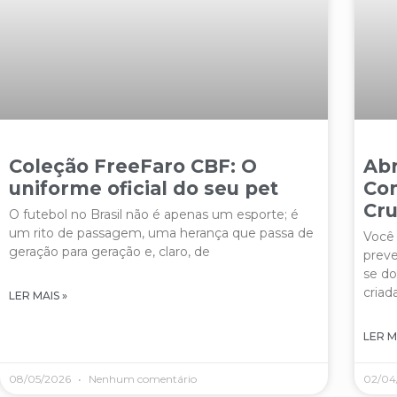
Coleção FreeFaro CBF: O
Abr
uniforme oficial do seu pet
Con
Cru
O futebol no Brasil não é apenas um esporte; é
um rito de passagem, uma herança que passa de
Você 
geração para geração e, claro, de
preve
se do
criad
LER MAIS »
LER M
08/05/2026
Nenhum comentário
02/04