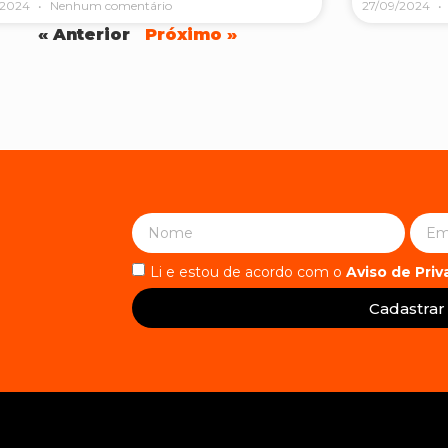
/2024
Nenhum comentário
27/09/2024
« Anterior
Próximo »
Li e estou de acordo com o
Aviso de Pri
Cadastrar