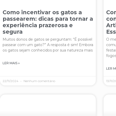
Como incentivar os gatos a
Com
passearem: dicas para tornar a
co
experiência prazerosa e
Art
segura
Ess
Muitos donos de gatos se perguntam: “É possível
O med
passear com um gato?” A resposta é sim! Embora
comu
os gatos sejam conhecidos por sua natureza mais
festa
fogos
LER MAIS »
LER M
22/11/2024
Nenhum comentário
13/11/