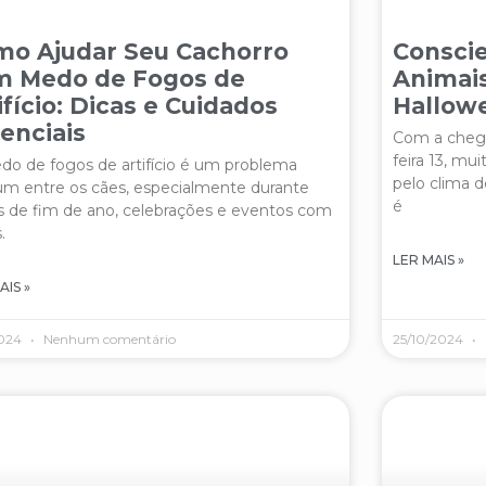
o Ajudar Seu Cachorro
Conscie
m Medo de Fogos de
Animais
ifício: Dicas e Cuidados
Hallowe
enciais
Com a chega
feira 13, mu
o de fogos de artifício é um problema
pelo clima d
m entre os cães, especialmente durante
é
s de fim de ano, celebrações e eventos com
.
LER MAIS »
AIS »
2024
Nenhum comentário
25/10/2024