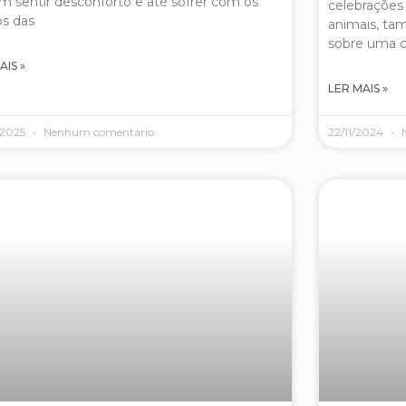
 sentir desconforto e até sofrer com os
celebrações
os das
animais, ta
sobre uma 
AIS »
LER MAIS »
/2025
Nenhum comentário
22/11/2024
N