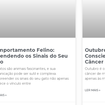
mportamento Felino:
Outubr
endendo os Sinais do Seu
Conscie
to
Câncer
tos são animais fascinantes, e sua
Outubro é o
icação pode ser sutil e complexa.
câncer de m
eender os sinais do seu gato não apenas
apenas às m
lece o vínculo entre
LER MAIS »
AIS »