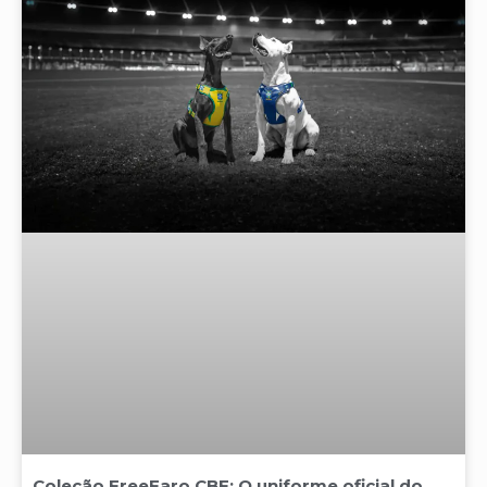
Coleção FreeFaro CBF: O uniforme oficial do