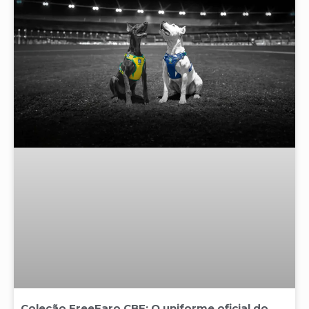
Coleção FreeFaro CBF: O uniforme oficial do