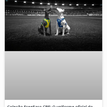
Coleção FreeFaro CBF: O uniforme oficial do